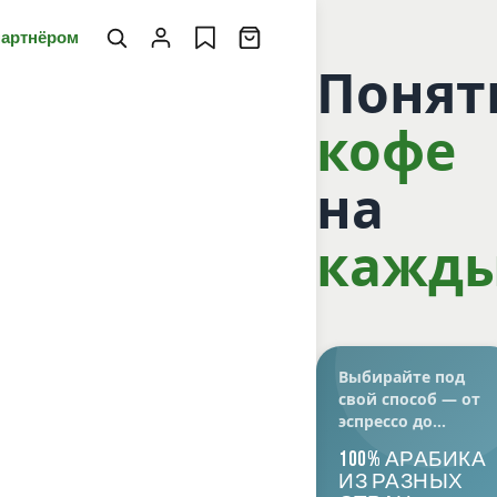
партнёром
Поня
кофе
на
кажды
Выбирайте под
свой способ — от
эспрессо до
долгих
100% АРАБИКА
разговоров с
ИЗ РАЗНЫХ
воронкой