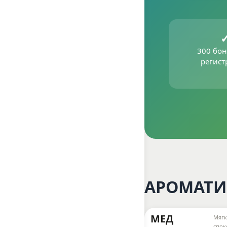
300 бон
регис
АРОМАТИ
МЕД
Мягк
спок