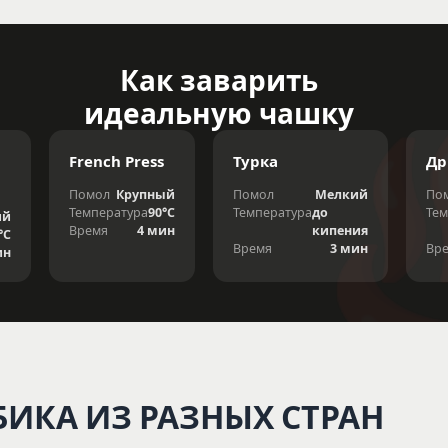
Как заварить
идеальную чашку
French Press
Турка
Др
Помол
Крупный
Помол
Мелкий
По
Температура
90°C
Температура
до
Тем
ий
Время
4 мин
кипения
°C
Время
3 мин
Вр
ин
БИКА ИЗ РАЗНЫХ СТРАН