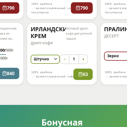
100% арабика
100% арабика
790
790
ароматизированный кофе
ароматизир
популярное
популярное
ИРЛАНДСКИЙ
ПРАЛИ
тационная
Хитовый дрип-
ика из
кофе для уютной
КРЕМ
ДЕСЕРТ
илии на
чашки
дрип-кофе
ый день
200г
500г
1000г
−
1
+
840
100% арабика
100% арабика
63
ароматизированный кофе
ароматизир
Бонусная