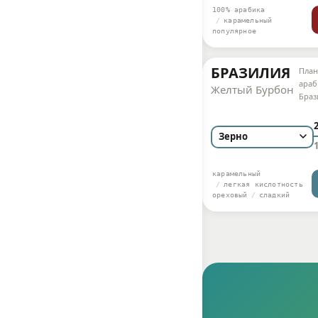
100% арабика
карамельный
популярное
БРАЗИЛИЯ
План
араб
Желтый Бурбон
Браз
кажд
карамельный
легкая кислотность
ореховый
сладкий