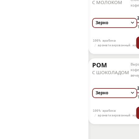
С МОЛОКОМ
кофе
риту
100% арабика
ароматизированный коф
РОМ
Выра
кофе
С ШОКОЛАДОМ
вече
риту
100% арабика
ароматизированный коф