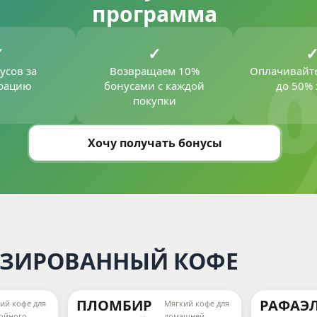
программа
усов за
Возвращаем 10%
Оплачивайт
трацию
бонусами с каждой
до 50% 
покупки
Хочу получать бонусы
ЗИРОВАННЫЙ КОФЕ
ПЛОМБИР
РАФАЭ
ий кофе для
Мягкий кофе для
ойного
домашней