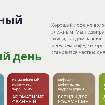
тный
Хороший кофе не дол
сложным. Мы подбира
вкусы, следим за каче
и делаем кофе, которы
становится частью дня
й день
Когда обычный
Кофе для
кофе — это
кофемашин,
хорошо, но
бодрого утра и
хочется
серьёзных
АРОМАТИЗИР
БЛЕНДЫ ДЛЯ
интереснее
намерений
ОВАННЫЙ
КОФЕМАШИН