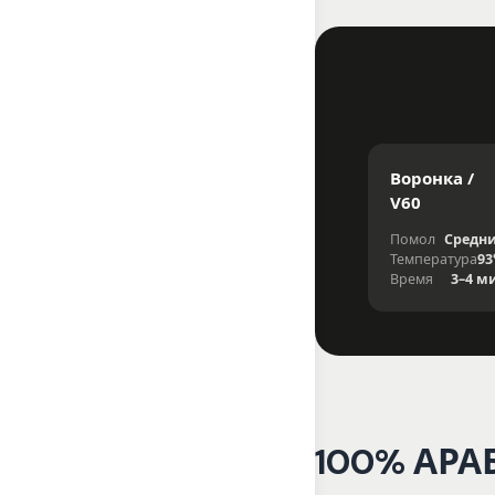
Воронка /
V60
Помол
Средн
Температура
93
Время
3–4 м
100% АРА